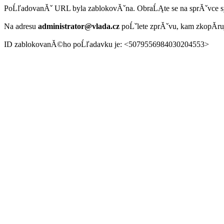
PoĹľadovanĂˇ URL byla zablokovĂˇna. ObraĹĄte se na sprĂˇvce 
Na adresu
administrator@vlada.cz
poĹˇlete zprĂˇvu, kam zkopĂ­r
ID zablokovanĂ©ho poĹľadavku je: <5079556984030204553>